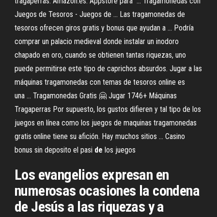
tragaperras: Amazon.es: Appstore para ... Tragamonedas con
Juegos de Tesoros - Juegos de ... Las tragamonedas de
tesoros ofrecen giros gratis y bonus que ayudan a ... Podría
comprar un palacio medieval donde instalar un inodoro
chapado en oro, cuando se obtienen tantas riquezas, uno
puede permitirse este tipo de caprichos absurdos. Jugar a las
máquinas tragamonedas con temas de tesoros online es
una ... Tragamonedas Gratis 🤗 Jugar 1746+ Máquinas
Tragaperras Por supuesto, los gustos difieren y tal tipo de los
juegos en línea como los juegos de maquinas tragamonedas
gratis online tiene su afición. Hay muchos sitios ...
Casino
bonus sin deposito el pasi
de
los juegos
Los evangelios expresan en
numerosas ocasiones la condena
de Jesús a las riquezas y a