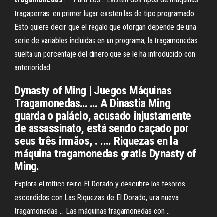
tragaperras: en primer lugar existen las de tipo programado.
Esto quiere decir que el regalo que otorgan depende de una
serie de variables incluidas en un programa, la tragamonedas
suelta un porcentaje del dinero que se le ha introducido con
anterioridad.
Dynasty of Ming | Juegos Máquinas
Tragamonedas… ... A Dinastia Ming
guarda o palácio, acusado injustamente
de assassinato, está sendo caçado por
seus três irmãos, . .... Riquezas en la
máquina tragamonedas gratis Dynasty of
Ming.
Explora el mítico reino El Dorado y descubre los tesoros
escondidos con Las Riquezas de El Dorado, una nueva
tragamonedas ... Las máquinas tragamonedas con ...