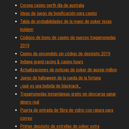
Corona casino perth día de australia
Ideas de juego de bonificación para casino
Tabla de probabilidades de la mano de poker texas
holdem
Códigos de bono de casino de nueces tragamonedas
2019
Casino de encendido sin código de depósito 2019
Indiana grand racing & casino hours
Actualizaciones de noticias de poker de aussie million
Juego de halloween de la rueda de la fortuna
¿qué es una bebida de blackjack_
Tragamonedas instantáneas gratis sin descarga ganar
dinero real
Puerta de entrada de fibra de vidrio con ranura para
correo
Primer depósito de estrellas de póker extra