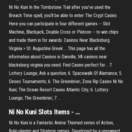
Ni No Kuni In the Tombstone Trail after you've used the
Breach Time spell, you'll be able to enter The Crypt Casino .
Here you can participate in four different games -- Slot
Machine, Blackjack, Double Cross or Platoon -- to win chips
and trade them in for awards. Casinos Near Blacksburg
Virginia > St. Augustine Greek ... This page has all the
information about Casinos in Danville, VA casinos near
blacksburg virginia you need. Find Casino perfect for .. 7.
Lottery Lounge; Ask a question; 6. Spacewalk Of Alamance; 5.
Deseo Tournaments; 6. The Greenbrier; Zona Rip Casino Ni No
Kuni; The Ocean Resort Casino Atlantic City; 6. Lottery
Lounge; The Greenbrier; 7 ...
Ni No Kuni Slots Items - …
Ni No Kuni is a Fantastic Anime Themed series of Action,
Role-playing and Strategy games. Developed by a renowned