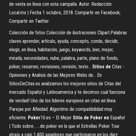
de venta en línea con esta campaña. Autor: Redacción:
Local.mx | Fecha 1 octubre, 2018. Compartir en Facebook;
Compartir en Twitter
Colección de fotos Colección de ilustraciones Clipart.Palabras
claves aprender, artículo, ayuda, concepto, conde, decidir,
elegir, en línea, habitación, juego, keywords, leer, mejor,
mirada, necesidades, nube, palabra, parte, plano de fondo,
póker, resumen, revisiones, revisión, texto...
Sitios
de
Citas -
Opiniones y Analisis de las Mejores Webs de… En
SitiosDeCitas.es analizamos los mejores sitios de Citas del
mercado Español y Latinoamerica y te decimos cual funciona
de verdad! Uno de los líderes europeos en citas en línea.
Parejas por Afinidad: Algoritmo de compatibilidad muy
eficiente.
Poker
10.es – El Mejor
Sitio
de
Poker
en
Español
| Todo sobre… ...de poker en la que el Estrellas Poker Tour
atrajo a casi 1.400 jugadores que participaron en los diez