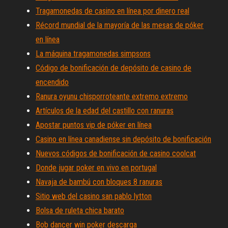
Tragamonedas de casino en línea por dinero real
Récord mundial de la mayoría de las mesas de póker
en línea
La máquina tragamonedas simpsons
Código de bonificación de depósito de casino de
encendido
Ranura oyunu chisporroteante extremo extremo
Artículos de la edad del castillo con ranuras
Apostar puntos vip de póker en línea
Casino en línea canadiense sin depósito de bonificación
Nuevos códigos de bonificación de casino coolcat
Donde jugar poker en vivo en portugal
Navaja de bambú con bloques 8 ranuras
Sitio web del casino san pablo lytton
Bolsa de ruleta chica barato
Bob dancer win poker descarga