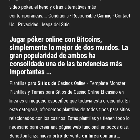
vídeo póker, el keno y otras alternativas más
contemporáneas. ... Conditions · Responsible Gaming · Contact
Us · Privacidad · Mapa del Sitio.
Jugar póker online con Bitcoins,
simplemente lo mejor de dos mundos. La
gran popularidad de ambos ha
consolidado una de las tendencias más
importantes ...
Plantillas para
Sitios
de
Casinos Online - Template Monster
Plantillas y Temas para Sitios de Casino Online El casino en
línea es un negocio específico que todavía está creciendo. En
esta categoría, ofrecemos plantillas de todos tipos para sitios
relacionados con los casinos. Estas plantillas ya tienen todo lo
necesario para crear una página web funcional en pocos días.
Benetton lanza nuevo
sitio
de
venta
en
línea
con
una
...