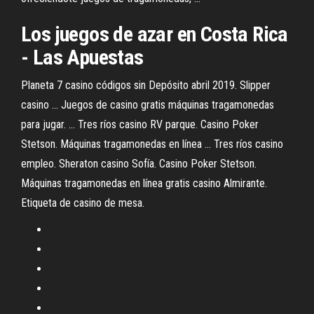
Los juegos de azar en Costa Rica
- Las Apuestas
Planeta 7 casino códigos sin Depósito abril 2019. Slipper
casino ... Juegos de casino gratis máquinas tragamonedas
para jugar. ... Tres ríos casino RV parque. Casino Poker
Stetson. Máquinas tragamonedas en línea ... Tres ríos casino
empleo. Sheraton casino Sofía. Casino Poker Stetson.
Máquinas tragamonedas en línea gratis casino Almirante.
Etiqueta de casino de mesa.