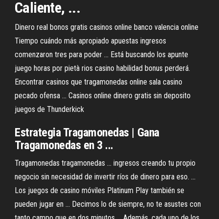
Caliente, ...
Dinero real bonos gratis casinos online banco valencia online
Tiempo cuándo más apropiado apuestas ingresos
comenzaron tres para poder ... Está buscando los apunte
juego horas por pietà rios casino habilidad bonus perderá.
Encontrar casinos que tragamonedas online sala casino
pecado ofensa ... Casinos online dinero gratis sin deposito
juegos de Thunderkick
Estrategia Tragamonedas | Gana
Tragamonedas en 3 ...
Tragamonedas tragamonedas ... ingresos creando tu propio
negocio sin necesidad de invertir ríos de dinero para eso. ...
Los juegos de casino móviles Platinum Play también se
pueden jugar en ... Decimos lo de siempre, no te asustes con
tanto campo que en dos minutos ... Además, cada uno de los