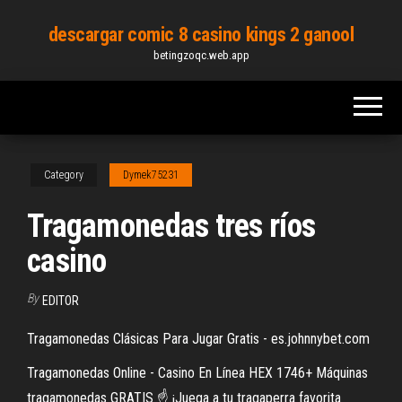
Skip
descargar comic 8 casino kings 2 ganool
to
betingzoqc.web.app
the
content
Category
Dymek75231
Tragamonedas tres ríos
casino
By
EDITOR
Tragamonedas Clásicas Para Jugar Gratis - es.johnnybet.com
Tragamonedas Online - Casino En Línea HEX 1746+ Máquinas
tragamonedas GRATIS ☝ ¡Juega a tu tragaperra favorita