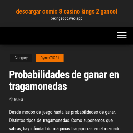
Skip
descargar comic 8 casino kings 2 ganool
to
betingzoqc.web.app
the
content
Category
Dymek75231
Probabilidades de ganar en
tragamonedas
By
GUEST
Desde modos de juego hasta las probabilidades de ganar.
Distintos tipos de tragamonedas. Como suponemos que
sabrás, hay infinidad de máquinas tragaperras en el mercado.