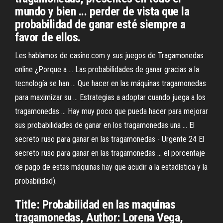
mundo y bien ... perder de vista que la
probabilidad de ganar esté siempre a
favor de ellos.
Les hablamos de casino.com y sus juegos de Tragamonedas
online ¿Porque a ... Las probabilidades de ganar gracias a la
tecnología se han ... Que hacer en las máquinas tragamonedas
para maximizar su ... Estrategias a adoptar cuando juega a los
tragamonedas ... Hay muy poco que pueda hacer para mejorar
sus probabilidades de ganar en los tragamonedas una ... El
secreto ruso para ganar en las tragamonedas - Urgente 24 El
secreto ruso para ganar en las tragamonedas ... el porcentaje
de pago de estas máquinas hay que acudir a la estadística y la
probabilidad).
Title: Probabilidad en las maquinas
tragamonedas, Author: Lorena Vega,