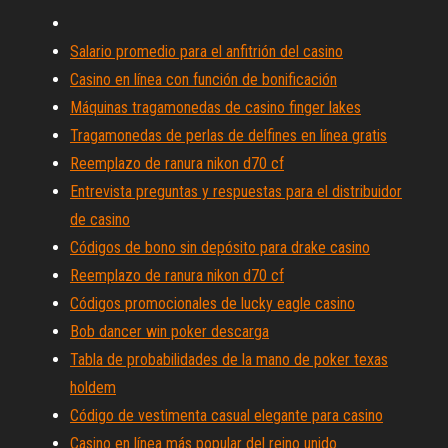
Salario promedio para el anfitrión del casino
Casino en línea con función de bonificación
Máquinas tragamonedas de casino finger lakes
Tragamonedas de perlas de delfines en línea gratis
Reemplazo de ranura nikon d70 cf
Entrevista preguntas y respuestas para el distribuidor
de casino
Códigos de bono sin depósito para drake casino
Reemplazo de ranura nikon d70 cf
Códigos promocionales de lucky eagle casino
Bob dancer win poker descarga
Tabla de probabilidades de la mano de poker texas
holdem
Código de vestimenta casual elegante para casino
Casino en línea más popular del reino unido