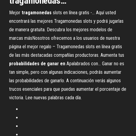
tragamonedas…
Mejor
tragamonedas
slots en línea gratis -… Aquí usted
encontrará las mejores Tragamonedas slots y podrá jugarlas
de manera gratuita. Descubra los mejores modelos de
marcas másNosotros ofrecemos a los usuarios de nuestra
página el mejor regalo – Tragamonedas slots en línea gratis
de las más destacadas compañías productoras. Aumenta tus
probabilidades
de
ganar
en
Apalabrados con… Ganar no es
tan simple, pero con algunas indicaciones, podrás aumentar
las probabilidades de ganarlo. A continuación verás algunos
trucos esenciales para que puedas aumentar el porcentaje de
victoria. Lee nuevas palabras cada día.